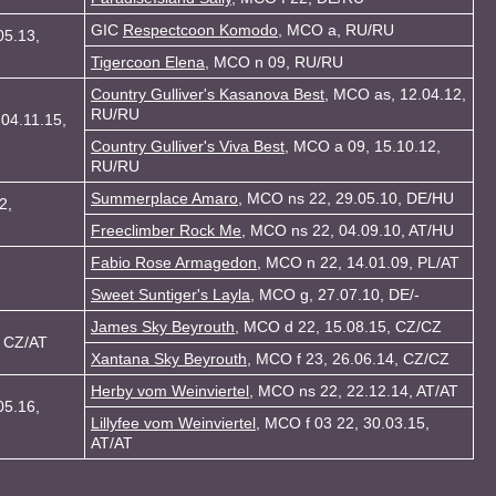
GIC
Respectcoon Komodo
, MCO a, RU/RU
05.13,
Tigercoon Elena
, MCO n 09, RU/RU
Country Gulliver's Kasanova Best
, MCO as, 12.04.12,
RU/RU
04.11.15,
Country Gulliver's Viva Best
, MCO a 09, 15.10.12,
RU/RU
Summerplace Amaro
, MCO ns 22, 29.05.10, DE/HU
2,
Freeclimber Rock Me
, MCO ns 22, 04.09.10, AT/HU
Fabio Rose Armagedon
, MCO n 22, 14.01.09, PL/AT
Sweet Suntiger's Layla
, MCO g, 27.07.10, DE/-
James Sky Beyrouth
, MCO d 22, 15.08.15, CZ/CZ
, CZ/AT
Xantana Sky Beyrouth
, MCO f 23, 26.06.14, CZ/CZ
Herby vom Weinviertel
, MCO ns 22, 22.12.14, AT/AT
05.16,
Lillyfee vom Weinviertel
, MCO f 03 22, 30.03.15,
AT/AT