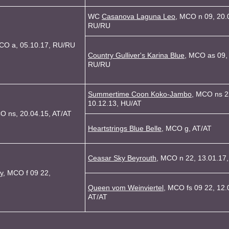
WC
Casanova Laguna Leo
, MCO n 09, 20.
RU/RU
CO a, 05.10.17, RU/RU
Country Gulliver's Karina Blue
, MCO as 09, 
RU/RU
Summertime Coon Koko-Jambo
, MCO ns 2
10.12.13, HU/AT
O ns, 20.04.15, AT/AT
Heartstrings Blue Belle
, MCO g, AT/AT
Ceasar Sky Beyrouth
, MCO n 22, 13.01.17
y
, MCO f 09 22,
Queen vom Weinviertel
, MCO fs 09 22, 12.
AT/AT