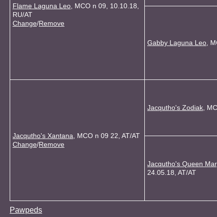
Flame Laguna Leo
, MCO n 09, 10.10.18,
RU/AT
Change
/
Remove
Gabby Laguna Leo
, M
Jacqutho's Zodiak
, MC
Jacqutho's Xantana
, MCO n 09 22, AT/AT
Change
/
Remove
Jacqutho's Queen Mar
24.05.18, AT/AT
Pawpeds