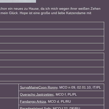
h schon ein neues zu Hause, da ich mich wegen ihrer weißen Zehen
 - mein Glück. Hope ist eine große und liebe Katzendame mit
SuryaMaineCoon Ronny
, MCO n 09, 02.01.10, IT/PL
Queracho Jastrzebiec
, MCO f, PL/PL
Fandango Arkiza
, MCO d, PL/RU
ParadiseIsland Sally
, MCO f 22, DE/RU