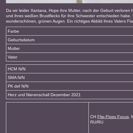
Da wir leider Xantana, Hope ihre Mutter, nach der Geburt verloren
und ihres weißen Brustflecks für ihre Schwester entschieden habe. 
wunderschönen, grünen Augen. Ein richtiges Abbild ihres Vaters Fla
Farbe
Geburtsdatum
Mutter
Vater
HCM N/N
SMA N/N
PK def N/N
Herz und Nierenschall Dezember 2021
CH
Flip-Flops Focus
, 
RU/RU