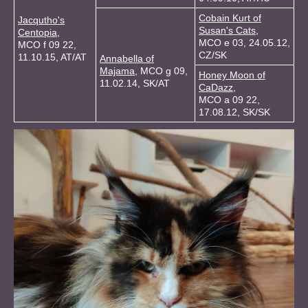
Cobain Kurt of
Jacqutho's
Susan's Cats
,
Centopia
,
MCO e 03, 24.05.12,
MCO f 09 22,
CZ/SK
11.10.15, AT/AT
Annabella of
Majama
, MCO g 09,
Honey Moon of
11.02.14, SK/AT
CaDazz
,
MCO a 09 22,
17.08.12, SK/SK