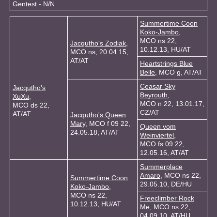
Gentest - N/N
Summertime Coon
Koko-Jambo
,
MCO ns 22,
Jacqutho's Zodiak
,
10.12.13, HU/AT
MCO ns, 20.04.15,
AT/AT
Heartstrings Blue
Belle
, MCO g, AT/AT
Ceasar Sky
Jacqutho's
Beyrouth
,
XuXu
,
MCO n 22, 13.01.17,
MCO ds 22,
CZ/AT
AT/AT
Jacqutho's Queen
Mary
, MCO f 09 22,
Queen vom
24.05.18, AT/AT
Weinviertel
,
MCO fs 09 22,
12.05.16, AT/AT
Summerplace
Amaro
, MCO ns 22,
Summertime Coon
29.05.10, DE/HU
Koko-Jambo
,
MCO ns 22,
Freeclimber Rock
10.12.13, HU/AT
Me
, MCO ns 22,
04.09.10, AT/HU